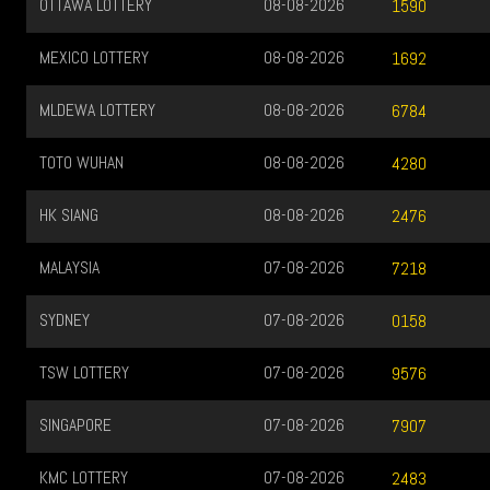
8-2026
HONGKONG
07-08-2
1590
8-2026
1692
8-2026
6784
8-2026
4280
8-2026
2476
8-2026
7218
8-2026
0158
8-2026
9576
8-2026
7907
8-2026
2483