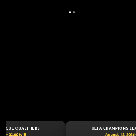
UEFA CHAMPIONS LEAGUE QUALIFIERS
August 12, 2026 — 01:30 WIB